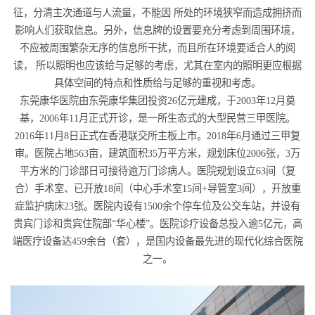
征，分清主次通道与人流量，不能因 所处的环境狭窄而造成拥挤而
影响人们获取信息。另外，信息牌的设置要充分考虑到周围环境，
不应被周围繁杂无序的信息所干扰，而且所在环境要适合人的阅
读， 所以照明也应该给与足够的考虑，尤其在室内的照明更应根据
具体空间的特点和性质给与足够的重视和考虑。
东莞康华医院由东莞康华集团投资26亿元建成，于2003年12月奠
基，2006年11月正式开诊，是一所生态式的大型民营三甲医院。
2016年11月8日正式在香港联交所主板上市。2018年6月通过三甲复
审。医院占地563亩，建筑面积35万平方米，规划床位2006张，3万
平方米的门诊部日可接待逾万门诊病人。医院规划设立63间（复
合）手术室、已开放18间（中心手术室15间+导管室3间），开放重
症监护病床23张。医院内设有1500余个停车位及公交车站，并设有
贵宾门诊和贵宾住院部“华心楼”。医院诊疗设备总投入逾5亿元，高
端医疗设备达459余台（套），是国内设备最先进的现代化综合医院
之一。