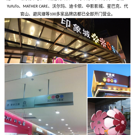
、
、沃尔玛、迪卡侬、中影影城、星巴克、代
YuYuTo
MATHER CARE
官山、避风塘等
多家品牌店都已全部开门营业。
100