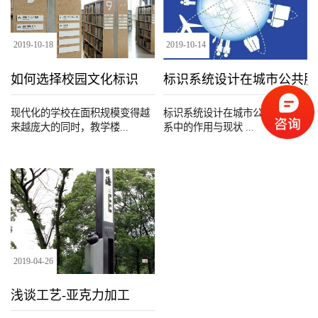
2019
-
10
-
18
2019
-
10
-
14
如何选择校园文化标识
标识系统设计在城市公共服
现代化的学校在面积规模变得越
标识系统设计在城市公共服务体
来越庞大的同时，教学楼...
系中的作用与现状 ...
2019
-
04
-
26
浅谈工艺-亚克力加工