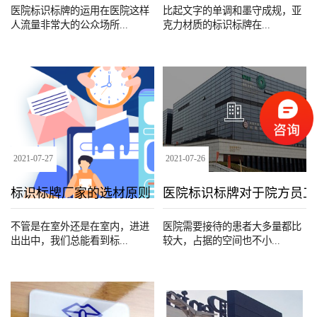
医院标识标牌的运用在医院这样
比起文字的单调和墨守成规，亚
人流量非常大的公众场所...
克力材质的标识标牌‍在...
2021
-
07
-
27
2021
-
07
-
26
标识标牌厂家的选材原则
医院标识标牌对于院方员工
不管是在室外还是在室内，进进
医院需要接待的患者大多量都比
出出中，我们总能看到标...
较大，占据的空间也不小...