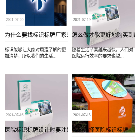
2021
-
07
-
20
2021
-
07
-
19
为什么要找标识标牌厂家‍来制作标示牌？
怎么做才能更好地购买到质
标识能够让大家对周遭了解的更
随着生活节奏越来越快，人们对
加清楚，所以我们的生活...
医院运行效率的要求也越...
2021
-
07
-
16
2021
-
07
-
15
医院标识标牌设计时要注意的点
如何选择医院标识标牌