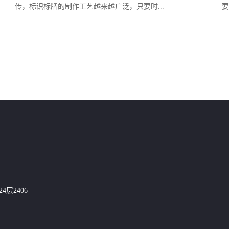
传，标识标牌的制作工艺越来越广泛，只要时...
要
层2406