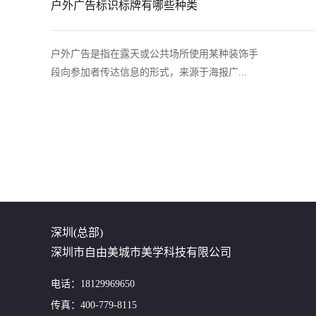
户外广告标识标牌有哪些种类
户外广告是指在露天或公共场所使用某种装饰手
段向参加者传达信息的形式，来源于海报广...
深圳(总部)
深圳市自由美城市美学科技有限公司
电话：18129969650
传真：400-779-8115