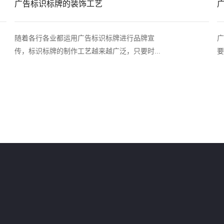
广告标识标牌的装饰工艺
随着各行各业都运用广告标识标牌进行品牌宣
广
传，标识标牌的制作工艺越来越广泛，只要时...
要