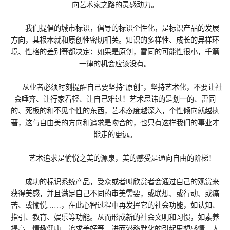
向艺术家之路的灵感动力。
我们提倡的城市标识，倡导的标识个性化，是标识产品的发展
方向，其根本就和原创性密切相关。知识的多样性、成长的异样环
境、性格的差别等都决定：如果是原创，雷同的可能性很小，千篇
一律的机会应该没有。
从业者必须时刻提醒自己要坚持“原创”，坚持艺术化，不要让社
会唾弃、让行家看轻、让自己难过！艺术忌讳的是划一的、雷同
的、死板的和不见个性的东西，艺术态度越深入，个性倾向就越执
著，这与自由美的方向和追求是吻合的，也只有这样我们的事业才
能走的更远。
艺术追求是愉悦之美的源泉，美的感受是通向自由的阶梯！
成功的标识系统产品，受众或者叫欣赏者会通过自己的观赏来
获得美感，并且满足自己不同的审美需要，或联想、或行动、或痛
苦、或愉悦……，在此心智过程中再发挥它的社会功能，如认知、
指引、教育、娱乐等功能。从而形成新的社会文明和习惯，如素养
提高、情趣健康、追求美好等，进而潜移默化的引起思想感情、人