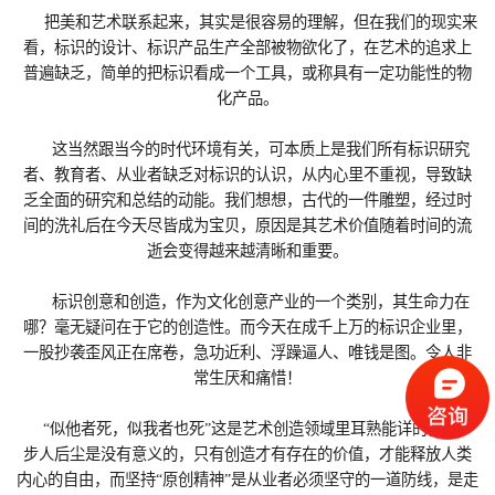
把美和艺术联系起来，其实是很容易的理解，但在我们的现实来
看，标识的设计、标识产品生产全部被物欲化了，在艺术的追求上
普遍缺乏，简单的把标识看成一个工具，或称具有一定功能性的物
化产品。
这当然跟当今的时代环境有关，可本质上是我们所有标识研究
者、教育者、从业者缺乏对标识的认识，从内心里不重视，导致缺
乏全面的研究和总结的动能。我们想想，古代的一件雕塑，经过时
间的洗礼后在今天尽皆成为宝贝，原因是其艺术价值随着时间的流
逝会变得越来越清晰和重要。
标识创意和创造，作为文化创意产业的一个类别，其生命力在
哪？毫无疑问在于它的创造性。而今天在成千上万的标识企业里，
一股抄袭歪风正在席卷，急功近利、浮躁逼人、唯钱是图。令人非
常生厌和痛惜！
“似他者死，似我者也死”这是艺术创造领域里耳熟能详的教导，
步人后尘是没有意义的，只有创造才有存在的价值，才能释放人类
内心的自由，而坚持“原创精神”是从业者必须坚守的一道防线，是走