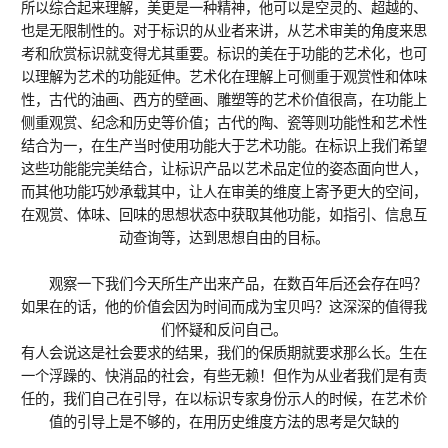
所以综合起来理解，美更是一种精神，他可以是空灵的、超越的、
也是无限制性的。对于标识的从业者来讲，从艺术审美的角度来思
考和欣赏标识就变得尤其重要。标识的美在于功能的艺术化，也可
以理解为艺术的功能延伸。艺术化在理解上可侧重于观赏性和体味
性，古代的油画、西方的壁画、雕塑等的艺术价值很高，在功能上
侧重观赏、纪念和历史等价值；古代的陶、瓷等则功能性和艺术性
结合为一，在生产当时使用功能大于艺术功能。在标识上我们希望
这些功能能完美结合，让标识产品以艺术品定位的姿态面向世人，
而其他功能巧妙承载其中，让人在审美的维度上寄予更大的空间，
在观赏、体味、回味的思想状态中获取其他功能，如指引、信息互
动查询等，达到思想自由的目标。
观察一下我们今天所生产出来产品，在数百年后还会存在吗？
如果在的话，他的价值会因为时间而成为宝贝吗？这深深的值得我
们怀疑和反问自己。
有人会说这是社会要求的结果，我们的保质期就要求那么长。生在
一个浮躁的、快消品的社会，有些无赖！但作为从业者我们是有责
任的，我们自己在引导，在以标识专家身份示人的时候，在艺术价
值的引导上是不够的，在用历史维度方法的思考是欠缺的