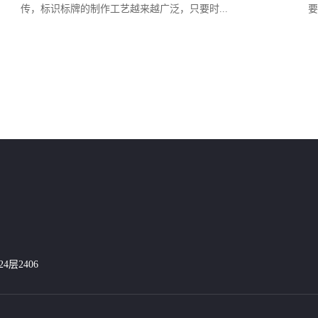
传，标识标牌的制作工艺越来越广泛，只要时...
要
层2406