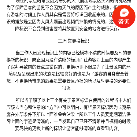
现在的景点时常会因为恶劣的天气而出现景区关闭的情况这是
为了保障游客的游览不会因为天气的原因而产生的威胁，但是当没
有游客的时候工作人员其实是需要将标识回收起来的，因为有些标
识的摆放是会因为大风大雨而出现倾倒摔损的情况的，这是为了保
障标识不会受到侵害要将其放置到安全的地方进行保存。
三.时常更换标识
当工作人员发现标识上的内容已经模糊不清的时候要及时的更
换新的标识，防止因为没有清晰的标识而让游客对上面的内容产生
了误判导致前的景点是错误的，更换标识不但是为了让景区内的环
境以及呈现出来的状态是比较良好的也是为了游客的自身安全着
想，不更换所带来的后果是需要景区承担的所以及时更换的必要性
很强。
所以当了解了以上三个有关于景区标识在使用的过程当中人们
应该去当心和注意的地方当中可以明白，有些景区标识因为长期暴
露在外部条件下所以上面难免会沾染上所以工作人员要定期清洁保
障上面的字迹是清晰的，一旦发现自己已经不清晰并且模糊的时候
要尽快的更换上新的标识让游客能够清晰的查看到内容。