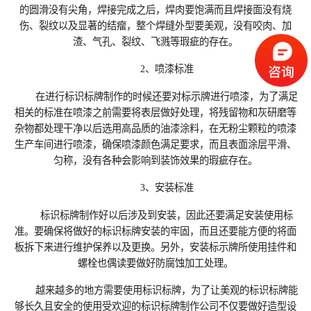
的圆滑没有尖角，焊接完成之后，焊肉要饱满而且焊接面没有烧
伤、裂纹以及显著的结瘤，整个焊缝外型要美观，没有咬肉、加
渣、气孔、裂纹、飞溅等瑕疵的存在。
2、喷漆标准
在进行标识标牌制作的时候还要对标示牌进行喷漆，为了满足
相关的标准在喷漆之前需要将表层做好处理，将残留物和灰研磨等
杂物都处理干净以后选用高品质的油漆涂料，在无粉尘颗粒的喷漆
生产车间进行喷漆，确保喷漆颜色满足要求，而且表面涂层平滑、
匀称，没有各种会影响到装饰效果的瑕疵存在。
3、安装标准
标识标牌制作‍好以后涉及到安装，因此还要满足安装使用标
准。要确保将做好的标识标牌安装的牢固，而且还要能方便的将面
板拆下来进行维护保养以及更换。另外，安装标示牌所使用挂件和
螺栓也偶读要做好防腐蚀加工处理。
越来越多的地方需要使用标识标牌，为了让美观的标识标牌能
够长久且安全的使用受欢迎的标识标牌制作‍公司不仅要做好造型设