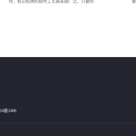
传，标识标牌的制作工艺越来越广泛，只要时...
要
层2406