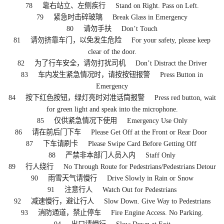
78 靠右站立、左侧疾行 Stand on Right. Pass on Left.
79 紧急时击碎玻璃 Break Glass in Emergency
80 请勿手扶 Don’t Touch
81 请勿挤靠车门，以免发生危险 For your safety, please keep
clear of the door.
82 为了行车安全，请勿打扰司机 Don’t Distract the Driver
83 车内发生紧急情况时，请按按钮报警 Press Button in
Emergency
84 按下红色按钮，绿灯亮时对准话筒报警 Press red button, wait
for green light and speak into the microphone.
85 仅供紧急情况下使用 Emergency Use Only
86 请在前后门下车 Please Get Off at the Front or Rear Door
87 下车请刷卡 Please Swipe Card Before Getting Off
88 严禁非本部门人员入内 Staff Only
89 行人绕行 No Through Route for Pedestrians/Pedestrians Detour
90 雨雪天气请慢行 Drive Slowly in Rain or Snow
91 注意行人 Watch Out for Pedestrians
92 减速慢行，避让行人 Slow Down. Give Way to Pedestrians
93 消防通道，禁止停车 Fire Engine Access. No Parking.