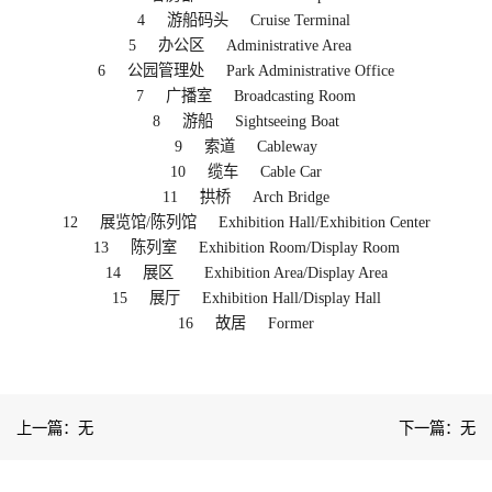
4 游船码头 Cruise Terminal
5 办公区 Administrative Area
6 公园管理处 Park Administrative Office
7 广播室 Broadcasting Room
8 游船 Sightseeing Boat
9 索道 Cableway
10 缆车 Cable Car
11 拱桥 Arch Bridge
12 展览馆/陈列馆 Exhibition Hall/Exhibition Center
13 陈列室 Exhibition Room/Display Room
14 展区 Exhibition Area/Display Area
15 展厅 Exhibition Hall/Display Hall
16 故居 Former
上一篇：无
下一篇：无