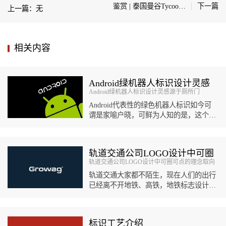
鉴赏 | 泰国曼谷Tycoon Officia社区标识导视设计
下一篇
上一篇：无
相关内容
Android绿机器人标识设计灵感
Android绿机器人标识设计灵感源于厕所门
源于厕所门
Android代表性的绿色机器人标识如今可
谓是家喻户晓，可鲜为人知的是，这个机
器人标识设计的灵感竟然来自于厕所指示
标识。伊琳娜·布...
轨道交通公司LOGO设计中可圈
轨道交通公司LOGO设计中可圈可点的理念取向
可点的理念取向
轨道交通大家都不陌生，现在人们的出行
已经离不开地铁、高铁，地铁标志设计可
能每个人都有熟知的几个，然而轨道交通
公司LOGO设计可能对很多人而言...
标识工艺介绍