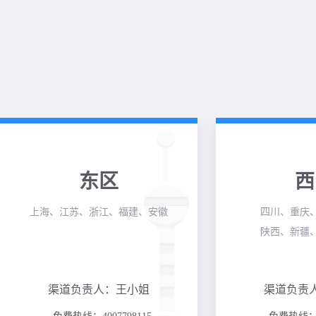
东区
西
上海、江苏、浙江、福建、安徽
四川、重庆
陕西、新疆
渠道负责人：王小姐
渠道负责