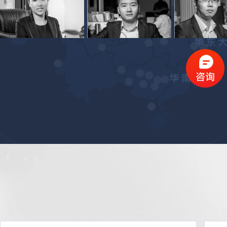
王美凤
刘澎
陈璐
渠道总监
渠道经理
渠道经