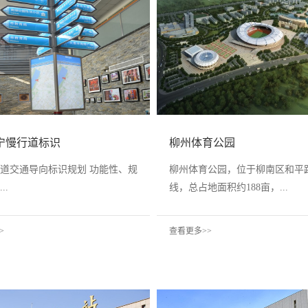
宁慢行道标识
柳州体育公园
道交通导向标识规划 功能性、规
柳州体育公园，位于柳南区和平
..
线，总占地面积约188亩，...
>
查看更多>>