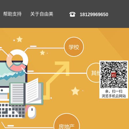
帮助支持
关于自由美
18129969650
亲，扫一扫
浏览手机云网站