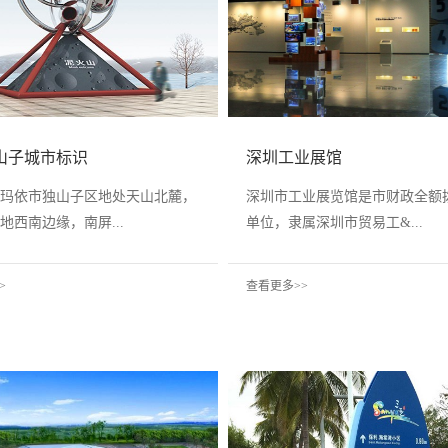
山子城市标识
深圳工业展馆
玛依市独山子区地处天山北麓，
深圳市工业展览馆是市财政全额
地西南边缘，南屏...
单位，隶属深圳市贸易工&...
>
查看更多>>