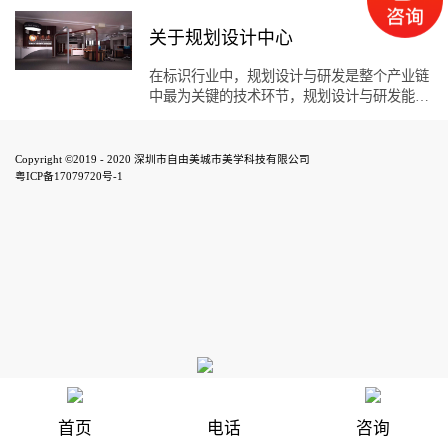
关于规划设计中心
在标识行业中，规划设计与研发是整个产业链
中最为关键的技术环节，规划设计与研发能力
的高低，决定着企业在标识行业中的地位，直
接关系着企业生命线的兴衰。 自由美在规
划设计与研发上苦下功夫，吸聚了包括高级设
Copyright ©2019 - 2020 深圳市自由美城市美学科技有限公司
计师、主级建筑师、高级城市规划师等国内近
粤ICP备17079720号-1
五十名精英加盟，多人次作品多次在国内获
奖，是目前国内标识行业中规模最大、投入研
发成本的最高的设计团队，核心技术掌握能力
在整个标识界首屈一指，研发设计出的产品不
仅造型独特美观，也完美的结合了项目本身的
特点，深受业界好评。
首页
电话
咨询