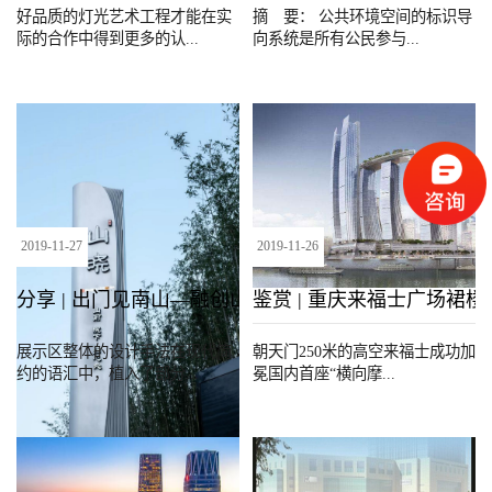
好品质的灯光艺术工程才能在实
摘 要： 公共环境空间的标识导
际的合作中得到更多的认...
向系统是所有公民参与...
2019
-
11
-
27
2019
-
11
-
26
分享 | 出门见南山—融创山晓•导视设计
鉴赏 | 重庆来福士广场裙
展示区整体的设计手法在现代简
朝天门250米的高空来福士成功加
约的语汇中，植入了部分...
冕国内首座“横向摩...