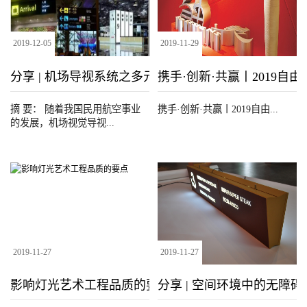
2019
-
12
-
05
2019
-
11
-
29
分享 | 机场导视系统之多元、 立体、 新材料、新媒体
携手·创新·共赢丨2019自
摘 要： 随着我国民用航空事业
携手·创新·共赢丨2019自由...
的发展，机场视觉导视...
2019
-
11
-
27
2019
-
11
-
27
影响灯光艺术工程品质的要点
分享 | 空间环境中的无障