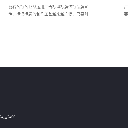
随着各行各业都运用广告标识标牌进行品牌宣
广
传，标识标牌的制作工艺越来越广泛，只要时...
要
层2406