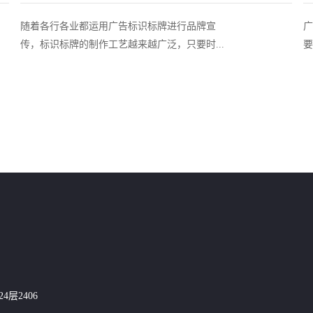
随着各行各业都运用广告标识标牌进行品牌宣
广
传，标识标牌的制作工艺越来越广泛，只要时...
要
层2406