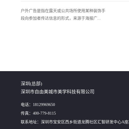
户外广告是指在露天或公共场所使用某种装饰手
段向参加者传达信息的形式，来源于海报广...
深圳(总部)
深圳市自由美城市美学科技有限公司
电话：18129969650
传真：400-779-8115
联系地址：深圳市宝安区西乡街道龙腾社区汇智研发中心A座24