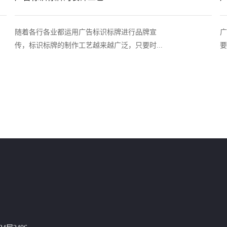
随着各行各业都运用广告标识标牌进行品牌宣
广
传，标识标牌的制作工艺越来越广泛，只要时...
要