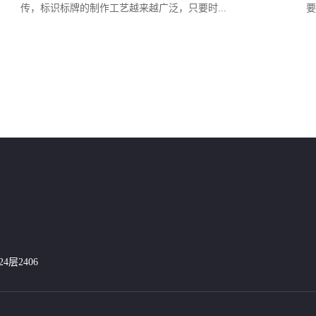
传，标识标牌的制作工艺越来越广泛，只要时...
要
层2406