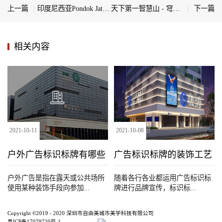
上一篇
印度尼西亚Pondok Jati产科诊所导视系统
天下第一智慧山 - 穹窿山景区标识系统赏析
下一篇
相关内容
2021
-
10
-
11
2021
-
10
-
08
户外广告标识标牌有哪些
广告标识标牌的装饰工艺
种类
户外广告是指在露天或公共场所
随着各行各业都运用广告标识标
使用某种装饰手段向参加...
牌进行品牌宣传，标识标...
Copyright ©2019 - 2020 深圳市自由美城市美学科技有限公司
粤ICP备17079720号-1