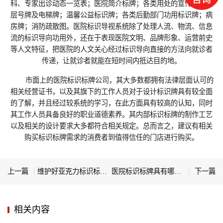
科、专家出诊动态一览表；医院简介标牌；各类用处的宣传栏；楼
层号牌及电梯牌；温馨公益标识牌；各类后勤部门功用标识牌；病
房牌；消防疏散图。医院标识导视系统除了处理人流、物流、信息
流的标识导向功用外，还在于表现医院文明、品牌形象、运营前史
等人文特征，把医院的人文关心经过标识导向直接的方法向就诊者
传递，让就诊者就能在短时间内抵达目的地。
市面上的医院标识标牌公司，其大多数都拥有法律层面认可的
相关经营证书，以及其旗下的工作人员对于设计标识牌具有较全面
的了解，并且经过较系统的学习，在此方面具有较高的认知，同时
其工作人员具备良好的职业道德素养。其内部标识标牌的制作工艺
以及相关的设计要求大多都符合相关规定。总而言之，建议有相关
购买标识标牌需求的消费者到值得信任的门店进行购买。
上一篇
维护好亚克力标识标牌应该注意哪些方面？
医院标识标牌具有哪些特点？
下一篇
相关内容