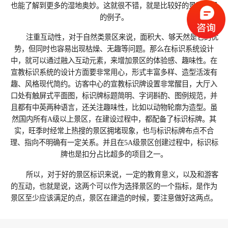
也能了解到更多的湿地奥妙。这就很不错，就是比较好的景区标识
的例子。
注重互动性，对于自然类景区来说，面积大、够天然是它的优
势，但同时也容易出现枯燥、无趣等问题。那么在标识系统设计
中，就可以通过融入互动元素，来增加景区的体验感、趣味性。在
宣教标识系统的设计方面要非常用心，形式丰富多样、造型活泼有
趣、风格现代简约。访客中心的宣教标识牌设置非常醒目，大厅入
口处有触屏式平面图，标识牌标题简明、字词斟酌、图例规范，并
且都有中英两种语言，还关注趣味性，比如以动物轮廓为造型。虽
然国内所有A级以上景区，在建设过程中，都配备了标识标牌。其
实，旺季时经常上热搜的景区拥堵现象，也与标识标牌布点不合
理、指向不明确有一定关系。并且在5A级景区创建过程中，标识标
牌也是扣分占比超多的项目之一。
所以，对于好的景区标识来说，一定的教育意义，以及和游客
的互动，也就是说，这两个可以作为选择景区的一个指标，是作为
景区至少应该满足的点，景区在建造的时候，要注意做好这两点。