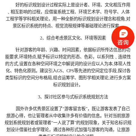
好的标识规划设计‍过程实际上是设计者、环境、文化相互作用
﹑相互影响的过程，应借鉴系统工程、环境艺术学、符号学、人体
工程学等学科相关理论，用一种全新的标识规划设计理念和视角,对
景区标识系统的特点、视觉流程规律等基础理论进行探索。
2、综合考虑景区文化、环境等因素
针对游客的年龄、兴趣、时间因素，依据标识所传达信息的功
能要求,环境特点,赋予标识以特定的形态、色彩，以系列性﹑连续性
的方式,设置在各种空间环境之中解说词的设计应以人为本,体现人性
化、特色化原则。建议引入GS、CPS等先进的空间定位手段,探讨各
类型标识的空间分布格局,结合运筹学、图形学相关理论,进行多方案
标识规划设计。
3、探讨社区参与式标识系统规划方法
国外许多优秀景区设置了“游客留言板”，既让游客发表了自己
旅游心得，也让管理者从中收集许多有价值的信息。针对当前旅游
规划系统规划者或管理者“一人说了算”的规划现象，关于知名标识规
划设计‍‍借鉴社会学理论，通过各种形式加强与游客的沟通，让旅游