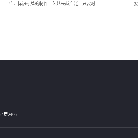
传，标识标牌的制作工艺越来越广泛，只要时...
要
层2406