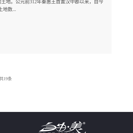
土地。公元前312年秦惠王首置汉中郡以来，自今
地数...
共
19
条