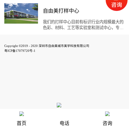
自由美打样中心
我们的打样中心目前有标识行业内规模最大的
色彩、材料、工艺等实验室和测试中心，专业
用于标识产品的打样与研发，从而在核心技术
上与时俱进，继续引领行业风潮。自由美标识
2007年成立于深圳，在成长的历程中正是一举
Copyright ©2019 - 2020 深圳市自由美城市美学科技有限公司
开拓创新的自由美人孜孜不倦的追求，广大客
粤ICP备17079720号-1
户的支持与肯定，现已发展成为集科技开发、
规划设计、项目工程、产品制造于一体的标识
项目集成服务平台企业。公司注册资金2000万
元，体系内办公、厂房总面积超过8平方米，
员工500人。 先后通过了中国环境标志产品
认证，ISO:14001环境管理体系认证，职业健
康安全管理体系认证、国家AAA标准化良好行
为认证。现为全国高新企业、行业唯一省级重
点文化企业。 在新的发展起点上，我们将以
更长远的目光谋划企业的未来，以更专业的服
务提高客户的满意度，将企业发展成为有抱
负、有社会责任感、受人们尊敬的企业。以与
首页
电话
咨询
人合作、与人为...