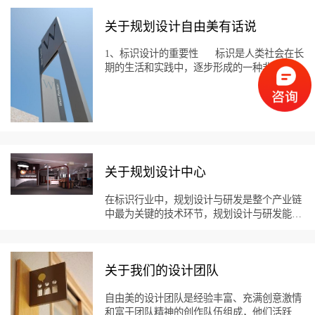
关于规划设计自由美有话说
1、标识设计的重要性 标识是人类社会在长
期的生活和实践中，逐步形成的一种非语言传
达而以视觉图形及文字传达信息的象征符号，
籍以为公众提供区别、辨认彼此事物，起到示
意、指示、识别、警告，甚至命令的作用，标
识比语言具有更强的视觉冲击力，拥有更大的
信息量，并能更迅速、更准确、更强烈的传达
信息。其中，视觉图形就是我们常说的“公共
信息图形符号”，是向公众提供信息，并且不
关于规划设计中心
需要经过专业训练就可以理解的图形标志，是
世界范围内的通用语言。它具有传递信息和美
在标识行业中，规划设计与研发是整个产业链
化环境的重要功能，合理设置并完善标识系
中最为关键的技术环节，规划设计与研发能力
统，是建立国际化、现代化的一个重要方面。
的高低，决定着企业在标识行业中的地位，直
公共信息图形标识是使用相应图形符号，将
接关系着企业生命线的兴衰。 自由美在规
信息图形化，使要表达的信息内容一目了然，
划设计与研发上苦下功夫，吸聚了包括高级设
无语言障碍。它的正确应用，是标识系统设置
关于我们的设计团队
计师、主级建筑师、高级城市规划师等国内近
的基础。公共信息图形符号的使用和标识系统
五十名精英加盟，多人次作品多次在国内获
的规划、设计、设置，都...
奖，是目前国内标识行业中规模最大、投入研
自由美的设计团队是经验丰富、充满创意激情
发成本的最高的设计团队，核心技术掌握能力
和富于团队精神的创作队伍组成，他们活跃在