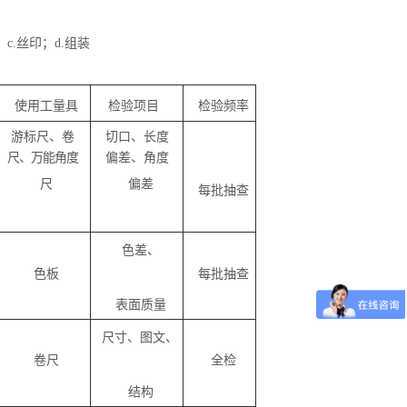
；
c.
丝印；
d.
组装
使用工量具
检验项目
检验频率
游标尺、卷
切口、长度
尺、万能角度
偏差、角度
尺
偏差
每批抽查
色差、
色板
每批抽查
表面质量
尺寸、图文、
卷尺
全检
结构