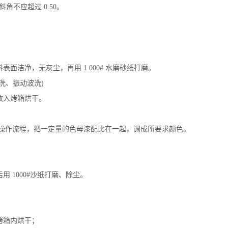
斜角不应超过
0.50
。
料表面洁净，无灰尘，再用
1 000#
水磨砂纸打磨。
洗、振动波洗
)
放入烤箱烘干。
操作流程，把一定量的色母漆配比在一起，调成所要求颜色。
后用
1000#
沙纸打磨、除尘。
烤箱内烘干；