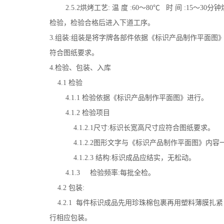
2.5.2
烘烤工艺
:
温
度
:60
～
80
℃
时
间
:15
～
30
分钟
检验，检验合格后进入下道工序。
3.
组装
:
组装是将字牌各部件依据《标识产品制作平面图
符合图纸要求。
4.
检验、包装、入库
4.1
检验
4.1.1
检验依据《标识产品制作平面图》进行。
4.1.2
检验项目
4.1.2.1
尺寸
:
标识长宽高尺寸应符合图纸要求。
4.1.2.2
图形文字与《标识产品制作平面图》内容
4.1.2.3
结构
:
标识成品应结实，无松动。
4.1.3
检验频率
:
每批全检。
4.2
包装
:
4.2.1
每件标识成品先用珍珠棉包裹再用塑料薄膜扎紧
行相应包装。