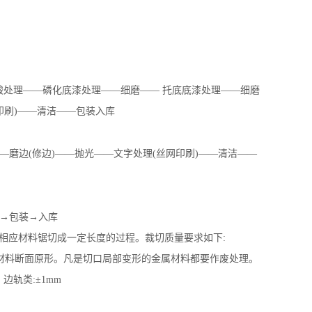
酸处理——磷化底漆处理——细磨——
托底底漆处理——细磨
印刷
)
——清洁——包装入库
—磨边
(
修边
)
——抛光——文字处理
(
丝网印刷
)
——清洁——
→包装→入库
相应材料锯切成一定长度的过程。裁切质量要求如下
:
材料断面原形。凡是切口局部变形的金属材料都要作废处理。
、边轨类
:
±
1mm