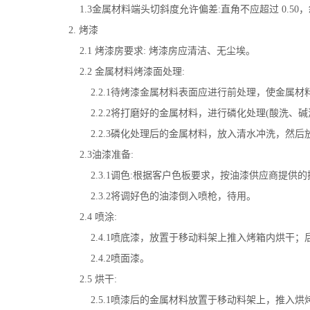
1.3
金属材料端头切斜度允许偏差
:
直角不应超过
0.50
，
2.
烤漆
2.1
烤漆房要求
:
烤漆房应清洁、无尘埃。
2.2
金属材料烤漆面处理
:
2.2.1
待烤漆金属材料表面应进行前处理，使金属材
2.2.2
将打磨好的金属材料，进行磷化处理
(
酸洗、碱
2.2.3
磷化处理后的金属材料，放入清水冲洗，然后
2.3
油漆准备
:
2.3.1
调色
:
根据客户色板要求，按油漆供应商提供的
2.3.2
将调好色的油漆倒入喷枪，待用。
2.4
喷涂
:
2.4.1
喷底漆，放置于移动料架上推入烤箱内烘干；
2.4.2
喷面漆。
2.5
烘干
:
2.5.1
喷漆后的金属材料放置于移动料架上，推入烘