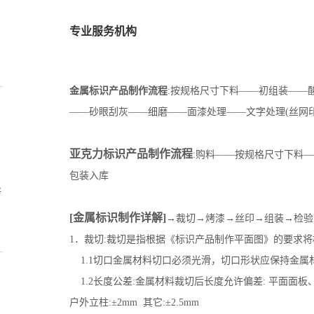
专业服务机构
金属标识产品制作流程
:
按规格尺寸下料——初组装——
——砂眼刮灰——细磨——面漆处理——文字处理
(
丝网
亚克力标识产品制作流程
:
购料——按规格尺寸下料—
包装入库
处
[
金属标识制作详解
]
→裁切→烤漆→丝印→组装→检验
1
．裁切
:
裁切是指根据《标识产品制作平面图》的要求将
1.1
切口金属材料切口必须光滑，切口形状应保持金属
1.2
长度公差
:
金属材料裁切后长度允许偏差
:
平面面板
户外立柱
:
±
2mm
其它
:
±
2.5mm