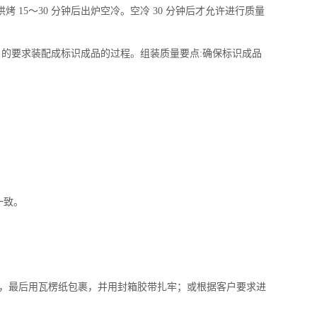
烘烤
15
～
30
分钟后出炉空冷。空冷
30
分钟后才允许进行质量
》的要求装配成标识成品的过程。组装质量要点
:
确保标识成品
一致。
，最后用瓦楞纸包裹，并用封箱胶带扎牢；或根据客户要求进