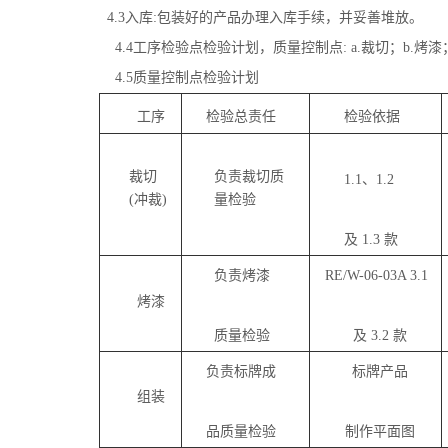
4.3
入库
:
包装好的产品办理入库手续，并妥善堆放。
4.4
工序检验点检验计划，质量控制点
: a.
裁切；
b.
烤漆
4.5
质量控制点检验计划
工序
检验总责任
检验依据
裁切
负责裁切质
1.1、1.2
(冲裁)
量检验
及 1.3 款
负责烤漆
RE/W-06-03A 3.1
烤漆
质量检验
及 3.2 款
负责标牌成
标牌产品
组装
品质量检验
制作平面图