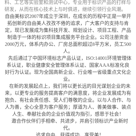
料、工艺等实验室和测试中心，专业用于标识产品的打样与
研发，从而在核心技术上与时俱进，继续引领行业风潮。
自由美标识2007年成立于深圳，在成长的历程中正是一举开
拓创新的自由美人孜孜不倦的追求，广大客户的支持与肯
定，现已发展成为集科技开发、规划设计、项目工程、产品
制造于一体的标识项目集成服务平台企业。公司注册资金
2000万元，体系内办公、厂房总面积超过8平方米，员工500
人。
先后通过了中国环境标志产品认证，ISO:14001环境管理体
系认证，职业健康安全管理体系认证、国家AAA标准化良
好行为认证。现为全国高新企业、行业唯一省级重点文化企
业。
在新的发展起点上，我们将以更长远的目光谋划企业的未
来，以更专业的服务提高客户的满意度，将企业发展成为有
抱负、有社会责任感、受人们尊敬的企业。以与人合作、与
人为善，全心全意为客户服务；厚道为人、善美做事、装点
人生、奉献社会的企业价值观为指引，感恩于社会！
邀合作伙伴们手相牵、共进步，并肩引领标识产业新时
代。
追求自由、获得成功、享受美！