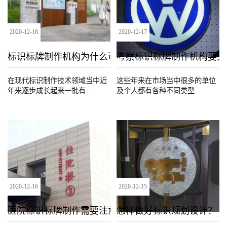
2020
-
12
-
18
2020
-
12
-
17
标识标牌制作机构为什么可靠
考察标识标牌制作机构要关
在现代标识制作技术领域当中近
这些年来在市场当中很多的单位
年来逐步成长起来一批有...
及个人都有各种不同类型...
2020
-
12
-
16
2020
-
12
-
15
医院标识标牌制作需要注意哪些问题
怎样做好标识规划设计？