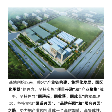
基地创始以来，秉承
“产业链构建，集群化发展，园区
化承载”
的理念，坚持实施
“项目带动”
和
“产业聚集”
战
略，坚持倡导
“同耕耘，同收获，同成长”
的双赢理
念，坚持贯彻
“渠道兴园”、“品牌兴园”和“服务兴园”
之路
，努力把产业园打造成一个高附加值、高集成性、