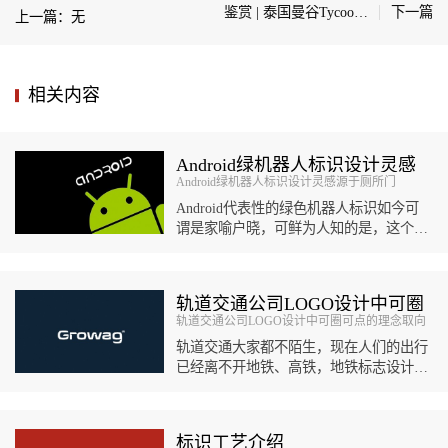
鉴赏 | 泰国曼谷Tycoon Officia社区标识导视设计
下一篇
上一篇：无
相关内容
Android绿机器人标识设计灵感
Android绿机器人标识设计灵感源于厕所门
源于厕所门
Android代表性的绿色机器人标识如今可
谓是家喻户晓，可鲜为人知的是，这个机
器人标识设计的灵感竟然来自于厕所指示
标识。伊琳娜·布...
轨道交通公司LOGO设计中可圈
轨道交通公司LOGO设计中可圈可点的理念取向
可点的理念取向
轨道交通大家都不陌生，现在人们的出行
已经离不开地铁、高铁，地铁标志设计可
能每个人都有熟知的几个，然而轨道交通
公司LOGO设计可能对很多人而言...
标识工艺介绍