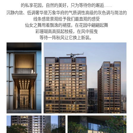
的私享花园，自然的美好，只为等待你的邂逅……
沉静内敛、低调奢华是万象华府的气质调性高级的灰色调与简洁的
线条感是景观给予我们最直观的感受
仙女之舞甩着飘逸的裙摆，在花园中翩翩起舞
彩珊瑚高高挺起枝桠，在风中摇曳
等待一阵秋风让它换上新装。