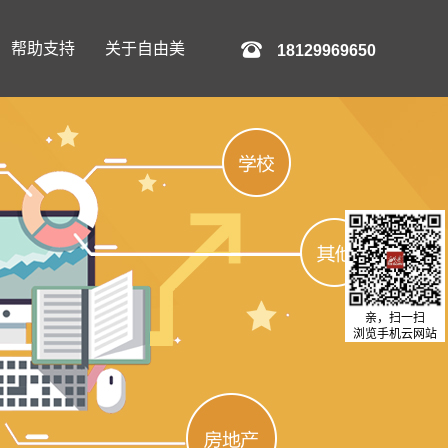
帮助支持
关于自由美
18129969650
亲，扫一扫
浏览手机云网站