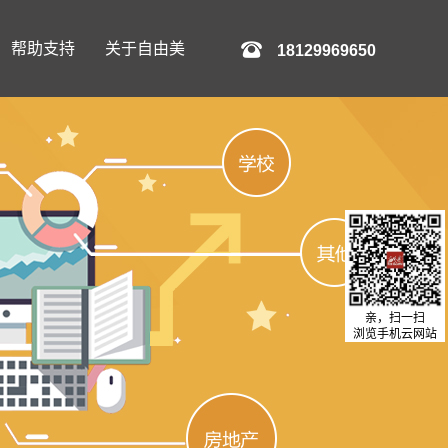
帮助支持
关于自由美
18129969650
亲，扫一扫
浏览手机云网站