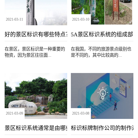
2021
-
03
-
11
2021
-
03
-
10
好的景区标识‍有哪些特点？
5A景区标识系统的组成部
在景区，景区标识‍是一种重要的
在我国，不同的旅游景点级别也
物资，因为景区往往面...
是不同的，其中比较高的...
2021
-
03
-
09
2021
-
03
-
08
景区标识系统通常是由哪些子系统构成的？
标识标牌制作公司的制作过