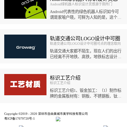
Android绿机器人标识设计灵感源于厕所门
源于厕所门
Android代表性的绿色机器人标识如今可
谓是家喻户晓，可鲜为人知的是，这个机
器人标识设计的灵感竟然来自于厕所指示
标识。伊琳娜·布...
轨道交通公司LOGO设计中可圈
轨道交通公司LOGO设计中可圈可点的理念取向
可点的理念取向
轨道交通大家都不陌生，现在人们的出行
已经离不开地铁、高铁，地铁标志设计可
能每个人都有熟知的几个，然而轨道交通
公司LOGO设计可能对很多人而言...
标识工艺介绍
标识工艺介绍
标识工艺介绍1、钣金加工：（1）制作标
牌的金属板材有：铜板、不锈钢板、钛金
板、铝板、镀锌板等等，每种金属板材的
特点各不相同，可针对标牌的不同...
Copyright ©2019 - 2020 深圳市自由美城市美学科技有限公司
粤ICP备17079720号-1