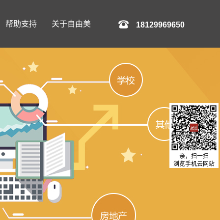
帮助支持
关于自由美
18129969650
亲，扫一扫
浏览手机云网站