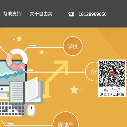
帮助支持
关于自由美
18129969650
亲，扫一扫
浏览手机云网站