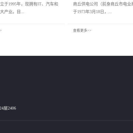
立于1995年，现拥有IT、汽车和
商丘供电公司（前身商丘市电业
大产业。目...
于1973年3月18日，...
>
查看更多>>
层2406