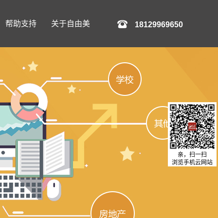
帮助支持
关于自由美
18129969650
亲，扫一扫
浏览手机云网站